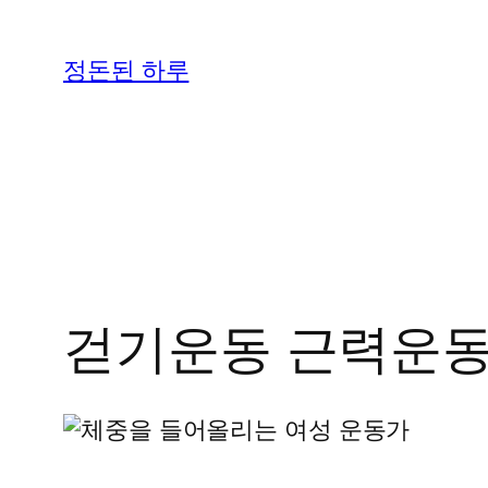
콘
텐
정돈된 하루
츠
로
바
로
가
기
걷기운동 근력운동,