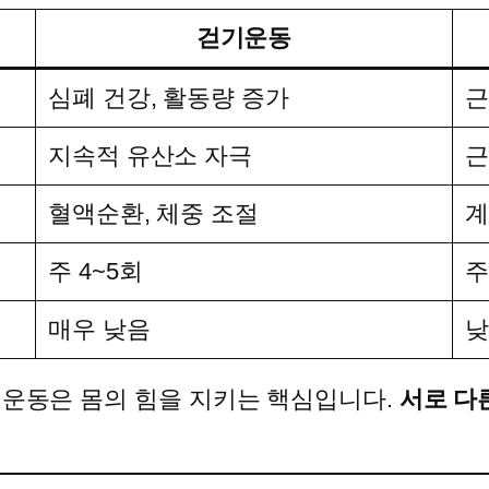
걷기운동
심폐 건강, 활동량 증가
근
지속적 유산소 자극
근
혈액순환, 체중 조절
계
주 4~5회
주
매우 낮음
낮
 운동은 몸의 힘을 지키는 핵심입니다.
서로 다