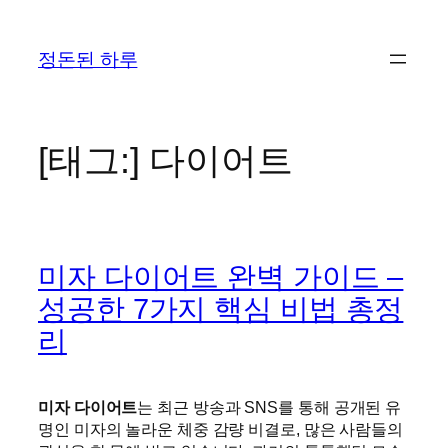
콘
텐
정돈된 하루
츠
로
바
로
[태그:]
다이어트
가
기
미자 다이어트 완벽 가이드 –
성공한 7가지 핵심 비법 총정
리
미자 다이어트
는 최근 방송과 SNS를 통해 공개된 유
명인 미자의 놀라운 체중 감량 비결로, 많은 사람들의