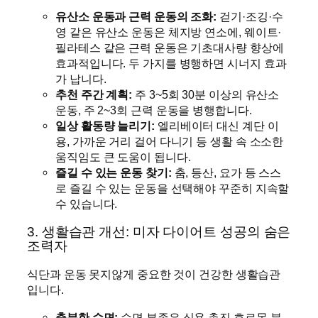
유산소 운동과 근력 운동의 조화:
걷기·조깅·수
영 같은 유산소 운동은 체지방 연소에, 웨이트·
필라테스 같은 근력 운동은 기초대사량 향상에
효과적입니다. 두 가지를 병행하면 시너지 효과
가 납니다.
추천 주간 계획:
주 3~5회 30분 이상의 유산소
운동, 주 2~3회 근력 운동을 병행합니다.
일상 활동량 늘리기:
엘리베이터 대신 계단 이
용, 가까운 거리 걸어 다니기 등 생활 속 소소한
움직임도 큰 도움이 됩니다.
즐길 수 있는 운동 찾기:
춤, 등산, 요가 등 스스
로 즐길 수 있는 운동을 선택해야 꾸준히 지속할
수 있습니다.
3. 생활습관 개선: 미자 다이어트 성공의 숨은
조력자
식단과 운동 못지않게 중요한 것이 건강한 생활습관
입니다.
충분한 수면:
수면 부족은 식욕 촉진 호르몬 분