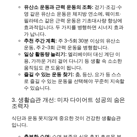
유산소 운동과 근력 운동의 조화:
걷기·조깅·수
영 같은 유산소 운동은 체지방 연소에, 웨이트·
필라테스 같은 근력 운동은 기초대사량 향상에
효과적입니다. 두 가지를 병행하면 시너지 효과
가 납니다.
추천 주간 계획:
주 3~5회 30분 이상의 유산소
운동, 주 2~3회 근력 운동을 병행합니다.
일상 활동량 늘리기:
엘리베이터 대신 계단 이
용, 가까운 거리 걸어 다니기 등 생활 속 소소한
움직임도 큰 도움이 됩니다.
즐길 수 있는 운동 찾기:
춤, 등산, 요가 등 스스
로 즐길 수 있는 운동을 선택해야 꾸준히 지속할
수 있습니다.
3. 생활습관 개선: 미자 다이어트 성공의 숨은
조력자
식단과 운동 못지않게 중요한 것이 건강한 생활습관
입니다.
충분한 수면:
수면 부족은 식욕 촉진 호르몬 분