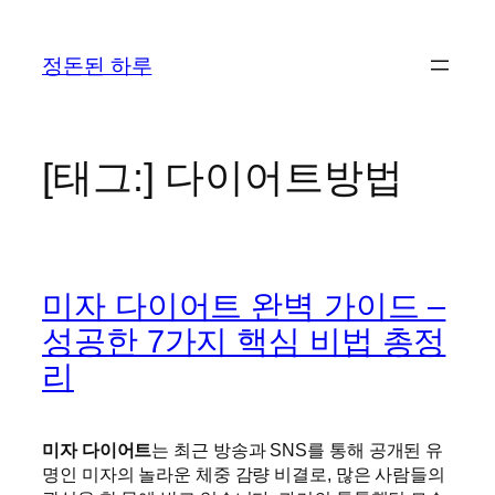
콘
텐
정돈된 하루
츠
로
바
로
[태그:]
다이어트방법
가
기
미자 다이어트 완벽 가이드 –
성공한 7가지 핵심 비법 총정
리
미자 다이어트
는 최근 방송과 SNS를 통해 공개된 유
명인 미자의 놀라운 체중 감량 비결로, 많은 사람들의